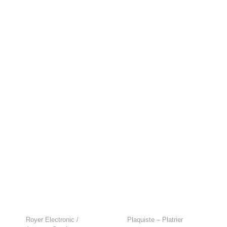
Antenne Satellite
Partenaires
Royer Electronic /
Plaquiste – Platrier